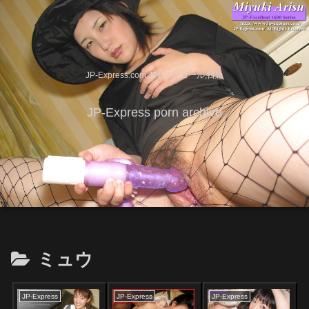
JP-Express.com,JPEアンコール,日急
JP-Express porn archive
ミュウ
JP-Express
JP-Express
JP-Express