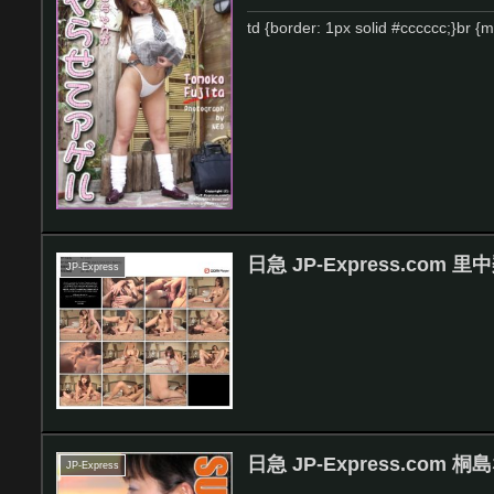
td {border: 1px solid #cccccc;}br 
日急 JP-Express.com 
JP-Express
日急 JP-Express.com
JP-Express