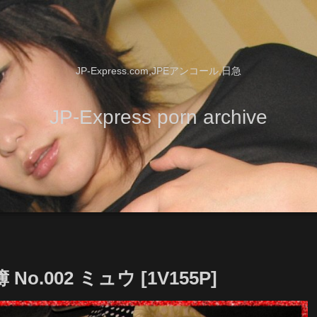
JP-Express.com,JPEアンコール,日急
JP-Express porn archive
No.002 ミュウ [1V155P]