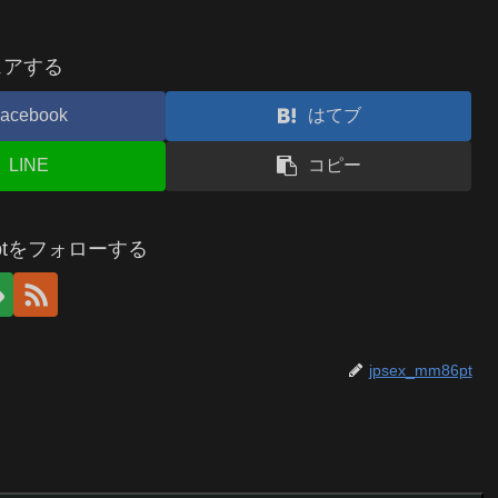
ェアする
acebook
はてブ
LINE
コピー
86ptをフォローする
jpsex_mm86pt