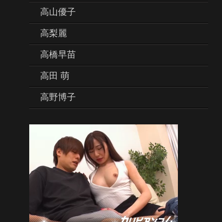
高山優子
高梨麗
高橋早苗
高田 萌
高野博子