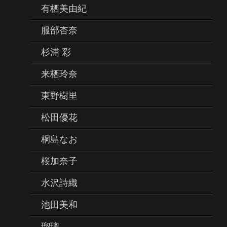
有栖美由紀
服部杏奈
杉浦 彩
来栖玲奈
東野樹里
松田優花
桐島なお
桜加奈子
水沢詩織
池田美和
瑠璃