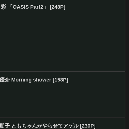
彩 「OASIS Part2」 [248P]
奈 Morning shower [158P]
 藤田朋子 ともちゃんがやらせてアゲル [230P]