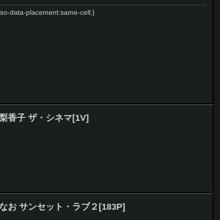
{mso-data-placement:same-cell;}
里中梨香子 ザ・シネマ[1V]
 桐島なお サンセット・ラブ２[183P]