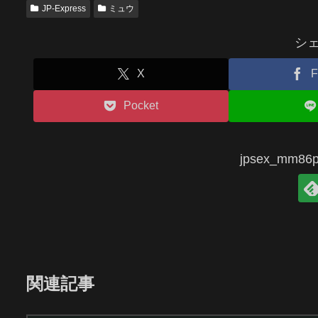
JP-Express
ミュウ
シ
X
F
Pocket
jpsex_mm
関連記事