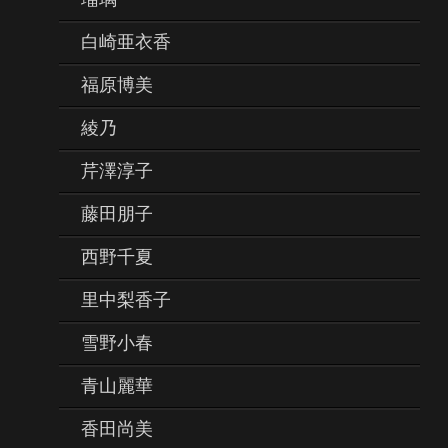
白崎亜衣香
福原博美
綾乃
芹澤淳子
藤田朋子
西野千夏
里中梨香子
雪野小春
青山麗華
香田尚美