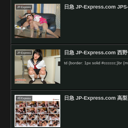
日急 JP-Express.com JPS-
JP-Express
日急 JP-Express.com 西野千
JP-Express
td {border: 1px solid #cccccc;}br 
日急 JP-Express.com
JP-Express