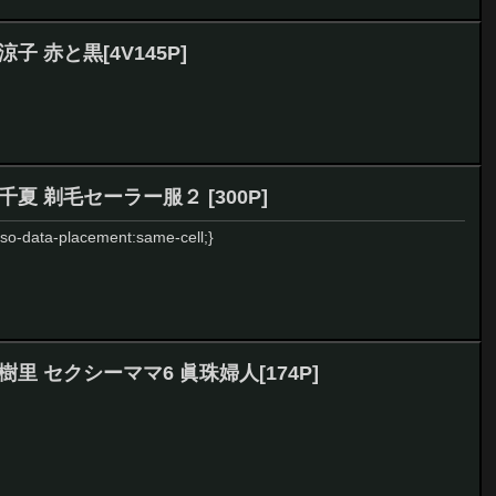
沢涼子 赤と黒[4V145P]
西野千夏 剃毛セーラー服２ [300P]
{mso-data-placement:same-cell;}
 東野樹里 セクシーママ6 眞珠婦人[174P]