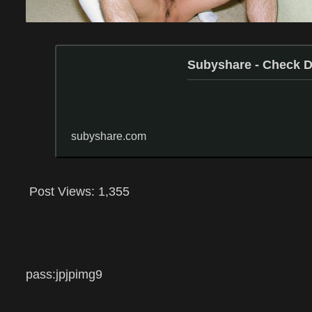
Subyshare - Check
subyshare.com
Post Views:
1,355
pass:
jpjpimg9