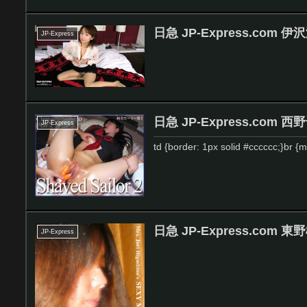
日急 JP-Express.com 伊
JP-Express
日急 JP-Express.com 
JP-Express
td {border: 1px solid #cccccc;}br 
日急 JP-Express.com
JP-Express