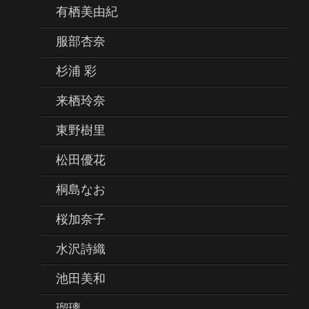
有栖美由紀
服部杏奈
杉浦 彩
来栖玲奈
東野樹里
松田優花
桐島なお
桜加奈子
水沢詩織
池田美和
瑠璃