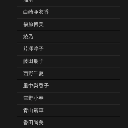
白崎亜衣香
福原博美
綾乃
芹澤淳子
藤田朋子
西野千夏
里中梨香子
雪野小春
青山麗華
香田尚美