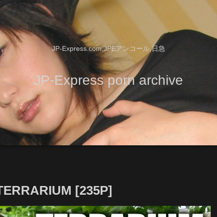
JP-Express.com,JPEアンコール,日急
JP-Express porn archive
ERRARIUM [235P]