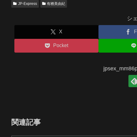
JP-Express
有栖美由紀
シ
X
F
Pocket
jpsex_mm
関連記事