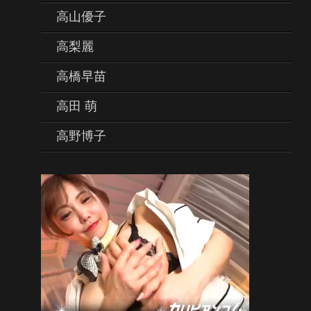
高山優子
高梨麗
高橋早苗
高田 萌
高野博子