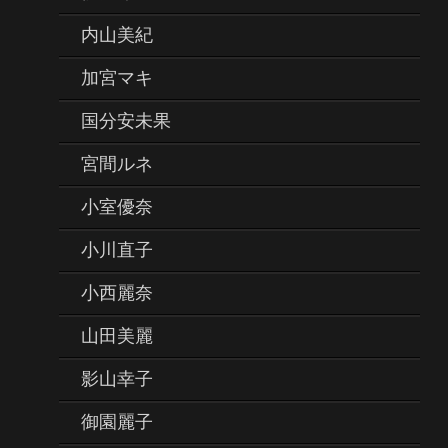
内山美紀
加宮マキ
国分安未果
宮間ルネ
小室優奈
小川直子
小西麗奈
山田美麗
影山幸子
御園麗子