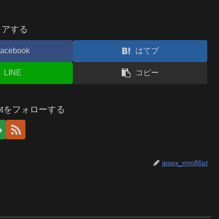
ェアする
acebook
はてブ
LINE
コピー
86ptをフォローする
jpsex_mm86pt