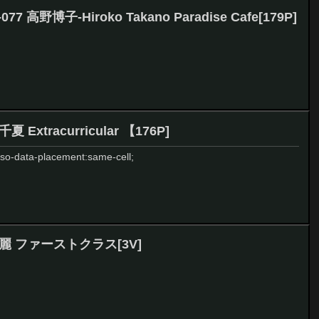
077 高野博子-Hiroko Takano Paradise Cafe[179P]
夏 Extracurricular 【176P]
{mso-data-placement:same-cell;
 高梨麗 ファーストクラス[3V]