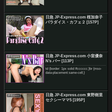
日急 JP-Express.com 桜加奈子
JP-Express
パラダイス・カフェ２ [157P]
日急 JP-Express.com 小室優奈
JP-Express
N’s バー [113P]
td {border: 1px solid #cccccc;}br {mso-
data-placement:same-cell;}
日急 JP-Express.com 東野樹里
JP-Express
セクシーママ5 [195P]