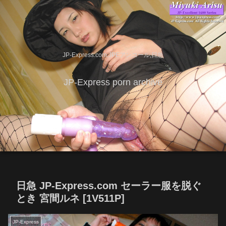
JP-Express.com,JPEアンコール,日急
JP-Express porn archive
日急 JP-Express.com セーラー服を脱ぐ
とき 宮間ルネ [1V511P]
JP-Express