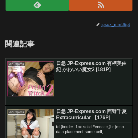
jpsex_mm86pt
関連記事
日急 JP-Express.com 有栖美由
JP-Express
紀 かわいい魔女2 [181P]
日急 JP-Express.com 西野千夏
JP-Express
Extracurricular 【176P]
td {border: 1px solid #cccccc;}br {mso-
data-placement:same-cell;