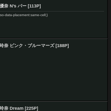
優奈 N’s バー [113P]
{mso-data-placement:same-cell;}
 来栖玲奈 ピンク・ブルーマーズ [188P]
玲奈 Dream [225P]