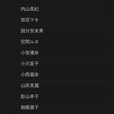
内山美紀
加宮マキ
国分安未果
宮間ルネ
小室優奈
小川直子
小西麗奈
山田美麗
影山幸子
御園麗子