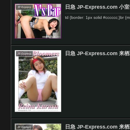
日急 JP-Express.com 小室
JP-Express
td {border: 1px solid #cccccc;}br 
日急 JP-Express.com
JP-Express
日急 JP-Express.com 来栖
JP-Express