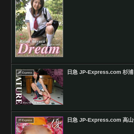
日急 JP-Express.com 杉
JP-Express
日急 JP-Express.com 高
JP-Express