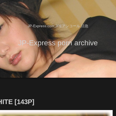
JP-Express.com,JPEアンコール,日急
JP-Express porn archive
TE [143P]