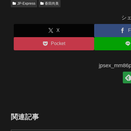
JP-Express
香田尚美
シ
X
F
Pocket
jpsex_mm
関連記事