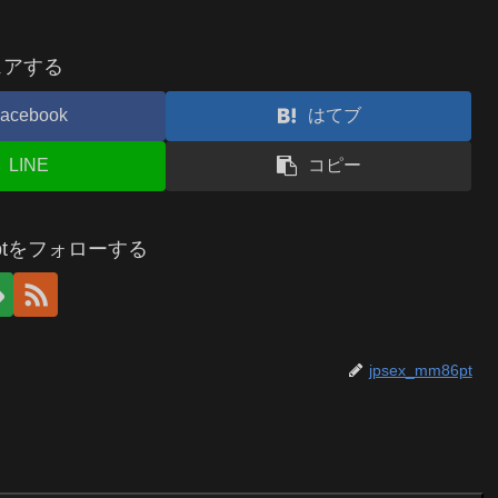
ェアする
acebook
はてブ
LINE
コピー
86ptをフォローする
jpsex_mm86pt