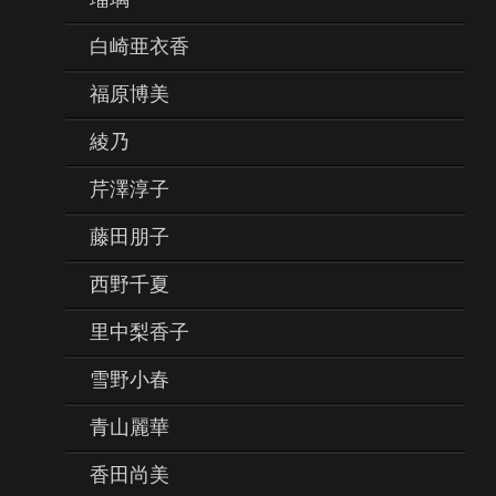
白崎亜衣香
福原博美
綾乃
芹澤淳子
藤田朋子
西野千夏
里中梨香子
雪野小春
青山麗華
香田尚美