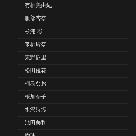
有栖美由紀
服部杏奈
杉浦 彩
来栖玲奈
東野樹里
松田優花
桐島なお
桜加奈子
水沢詩織
池田美和
瑠璃